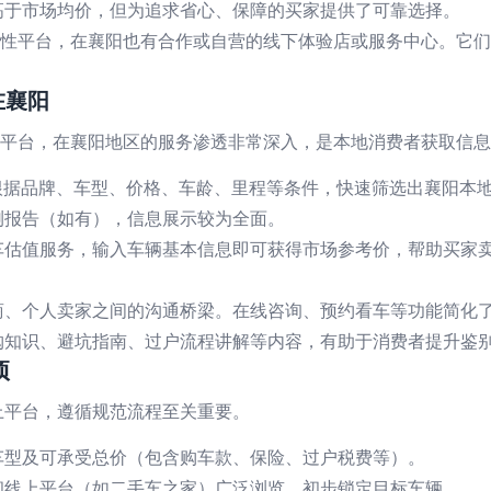
高于市场均价，但为追求省心、保障的买家提供了可靠选择。
全国性平台，在襄阳也有合作或自营的线下体验店或服务中心。它
在襄阳
务平台，在襄阳地区的服务渗透非常深入，是本地消费者获取信
，根据品牌、车型、价格、车龄、里程等条件，快速筛选出襄阳本
测报告（如有），信息展示较为全面。
车估值服务，输入车辆基本信息即可获得市场参考价，帮助买家
商、个人卖家之间的沟通桥梁。在线咨询、预约看车等功能简化
购知识、避坑指南、过户流程讲解等内容，有助于消费者提升鉴
项
上平台，遵循规范流程至关重要。
车型及可承受总价（包含购车款、保险、过户税费等）。
和线上平台（如二手车之家）广泛浏览，初步锁定目标车辆。