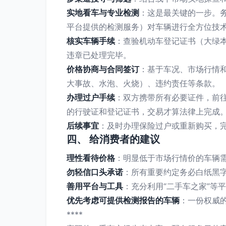
实地看车与专业检测
：这是最关键的一步。
平台提供的检测服务）对车辆进行全方位技
核实车辆手续
：查验机动车登记证书（大绿
违章已处理完毕。
价格协商与合同签订
：基于车况、市场行情
大事故、水泡、火烧）、违约责任等条款。
办理过户手续
：双方携带所有必要证件，前
的行驶证和登记证书，交易才算法律上完成
后续事宜
：及时办理保险过户或重新购买，
四、 给消费者的建议
理性看待价格
：明显低于市场行情价的车辆
勿轻信口头承诺
：所有重要约定务必白纸黑
善用平台与工具
：充分利用“二手车之家”等
优先考虑可提供检测报告的车辆
：一份权威
****